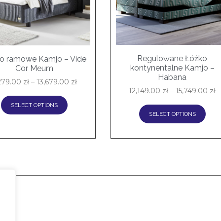
Regulowane Łóżko
o ramowe Kamjo – Vide
kontynentalne Kamjo –
Cor Meum
Habana
279.00
zł
–
13,679.00
zł
12,149.00
zł
–
15,749.00
zł
SELECT OPTIONS
SELECT OPTIONS