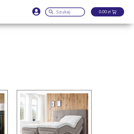
0.00
zł