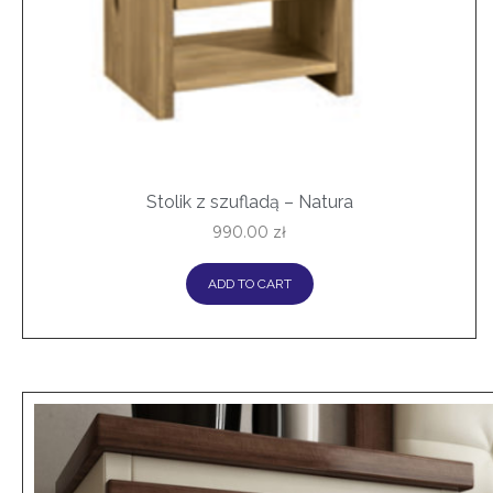
Stolik z szufladą – Natura
990.00
zł
ADD TO CART