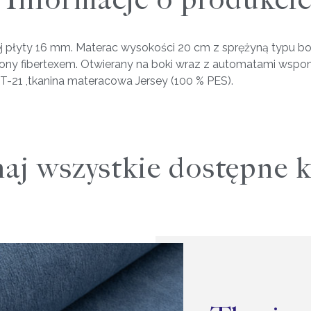
Informacje o produkci
 płyty 16 mm. Materac wysokości 20 cm z sprężyną typu bone
zony fibertexem. Otwierany na boki wraz z automatami wspo
-21 ,tkanina materacowa Jersey (100 % PES).
aj wszystkie dostępne k