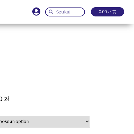
0.00
zł
00
zł