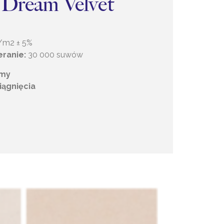
 Dream Velvet
/m2 ± 5%
eranie:
30 000 suwów
amy
iągnięcia