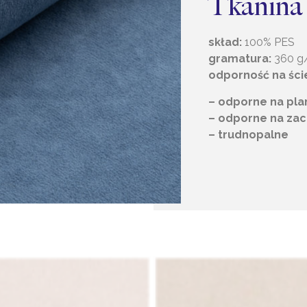
Tkanina
skład:
100% PES
gramatura:
360 g
odporność na ści
– odporne na pl
– odporne na zac
– trudnopalne