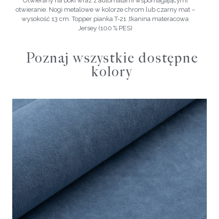
Otwierany na boki wraz z automatami wspomagającymi
otwieranie. Nogi metalowe w kolorze chrom lub czarny mat –
wysokość 13 cm. Topper pianka T-21 ,tkanina materacowa
Jersey (100 % PES)
Poznaj wszystkie dostępne
kolory