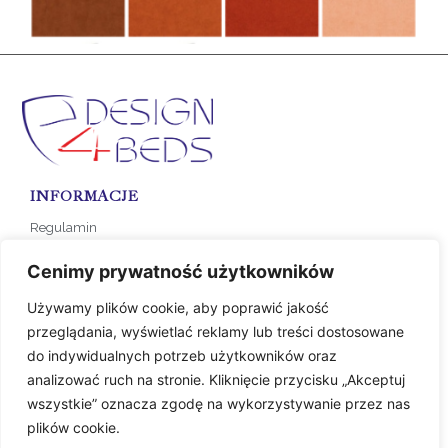
INFORMACJE
Regulamin
Polityka prywatności
Cenimy prywatność użytkowników
Formy płatności
Koszty dostawy
Używamy plików cookie, aby poprawić jakość
przeglądania, wyświetlać reklamy lub treści dostosowane
do indywidualnych potrzeb użytkowników oraz
SKLEP
analizować ruch na stronie. Kliknięcie przycisku „Akceptuj
KOLEKCJA NA ZAMÓWIENIE
wszystkie” oznacza zgodę na wykorzystywanie przez nas
plików cookie.
KONTAKT