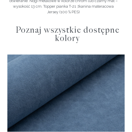
otwieranie. Nogi metalowe w kolorze chrom lub czarny mat –
wysokość 13 cm. Topper pianka T-21 ,tkanina materacowa
Jersey (100 % PES)
Poznaj wszystkie dostępne
kolory