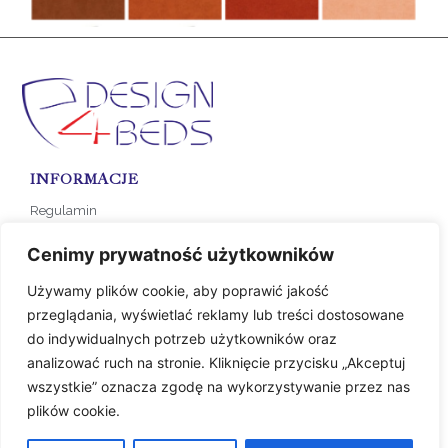
INFORMACJE
Regulamin
Polityka prywatności
Cenimy prywatność użytkowników
Formy płatności
Używamy plików cookie, aby poprawić jakość
Koszty dostawy
przeglądania, wyświetlać reklamy lub treści dostosowane
do indywidualnych potrzeb użytkowników oraz
SKLEP
analizować ruch na stronie. Kliknięcie przycisku „Akceptuj
KOLEKCJA NA ZAMÓWIENIE
wszystkie” oznacza zgodę na wykorzystywanie przez nas
plików cookie.
KONTAKT