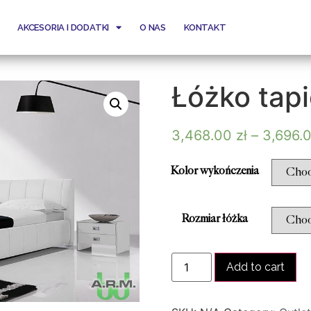
AKCESORIA I DODATKI
O NAS
KONTAKT
Łóżko tap
3,468.00
zł
–
3,696.
Kolor wykończenia
Rozmiar łóżka
Add to cart