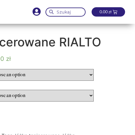
0.00
zł
icerowane RIALTO
00
zł