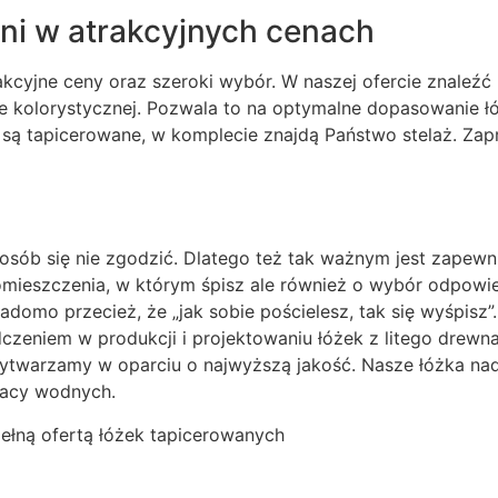
ni w atrakcyjnych cenach
kcyjne ceny oraz szeroki wybór. W naszej ofercie znale
ie kolorystycznej. Pozwala to na optymalne dopasowanie ł
 są tapicerowane, w komplecie znajdą Państwo stelaż. Za
posób się nie zgodzić. Dlatego też tak ważnym jest zapew
 pomieszczenia, w którym śpisz ale również o wybór odpowi
domo przecież, że „jak sobie pościelesz, tak się wyśpisz
czeniem w produkcji i projektowaniu łóżek z litego drewn
wytwarzamy w oparciu o najwyższą jakość. Nasze łóżka na
racy wodnych.
pełną ofertą łóżek tapicerowanych