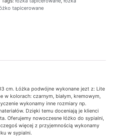
Tags:
łóżka tapicerowane
,
łóżka
łóżko tapicerowane
3 cm. Łóżka podwójne wykonane jezt z: Lite
pne w kolorach: czarnym, białym, kremowym,
życzenie wykonamy inne rozmiary np.
teriałów. Dzięki temu doceniają je klienci
nta. Oferujemy nowoczesne łóżko do sypialni,
ją czegoś więcej z przyjemnością wykonamy
ku w sypialni.