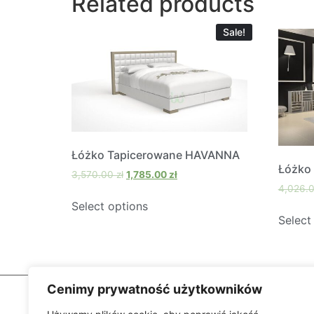
Related products
Sale!
Łóżko Tapicerowane HAVANNA
Łóżko
3,570.00
zł
1,785.00
zł
4,026.
Select options
Select
Cenimy prywatność użytkowników