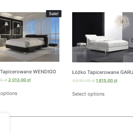
Sale!
 Tapicerowane WENDIGO
Łóżko Tapicerowane GAR
00
zł
2,013.00
zł
3,630.00
zł
1,815.00
zł
 options
Select options