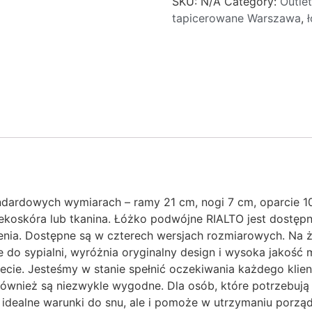
SKU:
N/A
Category:
Outlet
tapicerowane Warszawa
,
ardowych wymiarach – ramy 21 cm, nogi 7 cm, oparcie 10
 ekoskóra lub tkanina. Łóżko podwójne RIALTO jest dostę
nia. Dostępne są w czterech wersjach rozmiarowych. Na 
do sypialni, wyróżnia oryginalny design i wysoka jakość ma
wiecie. Jesteśmy w stanie spełnić oczekiwania każdego klie
le również są niezwykle wygodne. Dla osób, które potrzebu
 idealne warunki do snu, ale i pomoże w utrzymaniu porząd