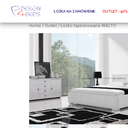
ŁÓŻKA NA ZAMÓWIENIE
OUTLET -50%
Home
/
Outlet
/ Łóżko tapicerowane RIALTO