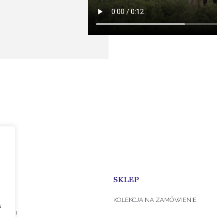
CJE
SKLEP
KOLEKCJA NA ZAMÓWIENIE
s
tności