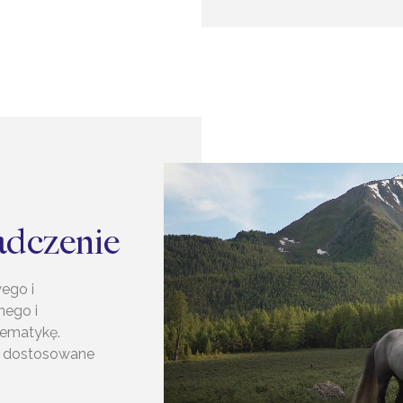
adczenie
ego i
nego i
tematykę.
ka dostosowane