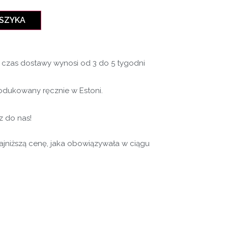
OSZYKA
czas dostawy wynosi od 3 do 5 tygodni
odukowany ręcznie w Estoni.
z do nas!
najniższą cenę, jaka obowiązywała w ciągu
e