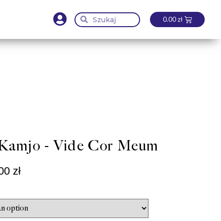
0.00
zł
Kamjo - Vide Cor Meum
.00
zł