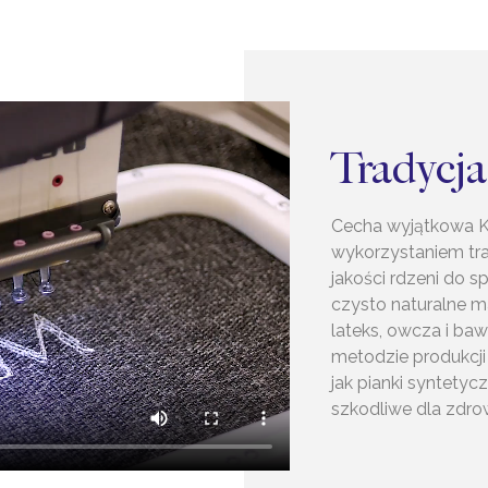
Tradycja
Cecha wyjątkowa K
wykorzystaniem tra
jakości rdzeni do 
czysto naturalne ma
lateks, owcza i baw
metodzie produkcji
jak pianki syntetyc
szkodliwe dla zdro