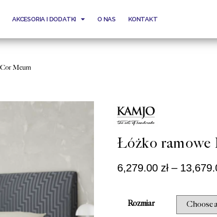
AKCESORIA I DODATKI
O NAS
KONTAKT
e Cor Meum
Łóżko ramowe 
6,279.00
zł
–
13,679
Rozmiar