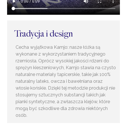
Tradycja i design
Cecha wyjątkowa Kamjo: nasze łóżka są
wykonane z wykorzystaniem tradycyjnego
rzemiosła. Oprócz wysokiej jakości rdzeni do
sprężyn kieszeniowych, Kamjo stawia na czysto
naturalne materiały tapicerskie, takie jak 100%
naturalny lateks, owcza i bawełniana oraz
włosie końskie. Dzięki tej metodzie produkcji nie
stosujemy sztucznych substancji takich jak
pianki syntetyczne, a zwłaszcza klejów, które
mogą być szkodliwe dla zdrowia niektórych
osób.