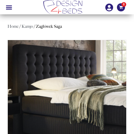
Home
/
Kamjo
/ Zagłówek Saga