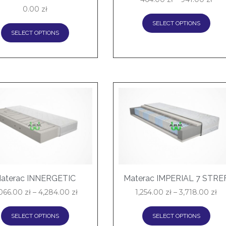
0.00
zł
SELECT OPTIONS
SELECT OPTIONS
aterac INNERGETIC
Materac IMPERIAL 7 STRE
,066.00
zł
–
4,284.00
zł
1,254.00
zł
–
3,718.00
zł
SELECT OPTIONS
SELECT OPTIONS