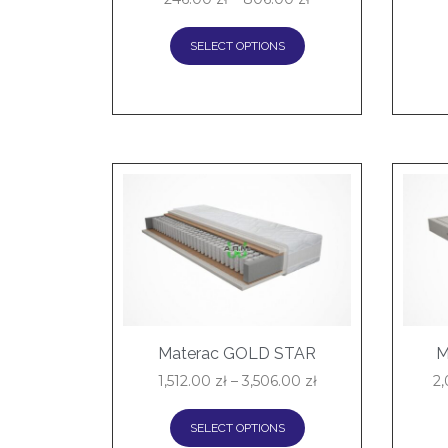
SELECT OPTIONS
Materac GOLD STAR
M
1,512.00
zł
–
3,506.00
zł
2
SELECT OPTIONS