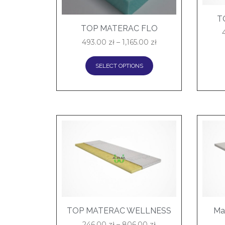
T
TOP MATERAC FLO
493.00
zł
–
1,165.00
zł
SELECT OPTIONS
TOP MATERAC WELLNESS
Ma
246.00
zł
–
806.00
zł