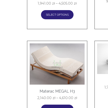
1,941.00
zł
–
4,505.00
zł
SELECT OPTIONS
1
Materac MEGAL H3
2,140.00
zł
–
4,610.00
zł