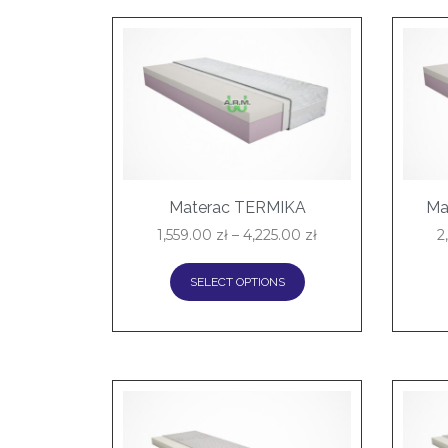
Materac TERMIKA
Ma
1,559.00
zł
–
4,225.00
zł
2
SELECT OPTIONS