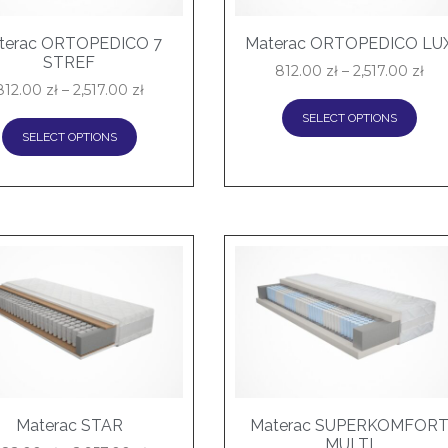
terac ORTOPEDICO 7
Materac ORTOPEDICO LU
STREF
812.00
zł
–
2,517.00
zł
812.00
zł
–
2,517.00
zł
SELECT OPTIONS
SELECT OPTIONS
Materac STAR
Materac SUPERKOMFOR
MULTI