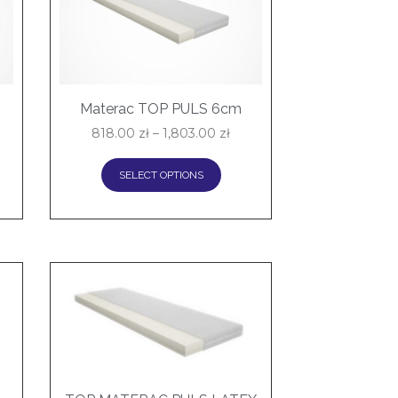
Materac TOP PULS 6cm
818.00
zł
–
1,803.00
zł
SELECT OPTIONS