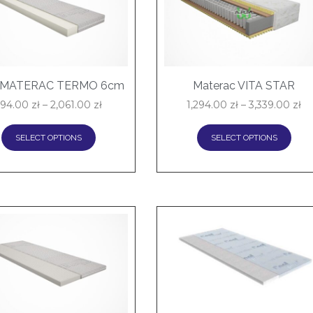
 MATERAC TERMO 6cm
Materac VITA STAR
694.00
zł
–
2,061.00
zł
1,294.00
zł
–
3,339.00
zł
SELECT OPTIONS
SELECT OPTIONS