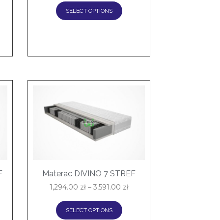
SELECT OPTIONS
F
Materac DIVINO 7 STREF
1,294.00
zł
–
3,591.00
zł
SELECT OPTIONS