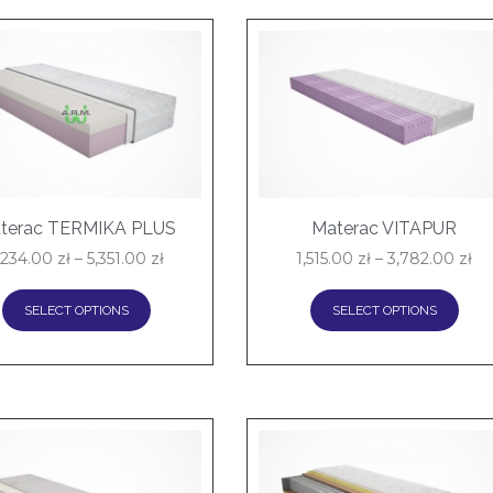
terac TERMIKA PLUS
Materac VITAPUR
,234.00
zł
–
5,351.00
zł
1,515.00
zł
–
3,782.00
zł
SELECT OPTIONS
SELECT OPTIONS