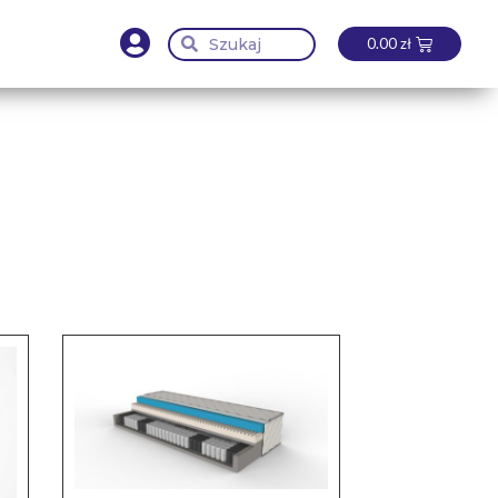
0.00
zł