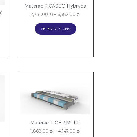
Materac PICASSO Hybryda
X
2,731.00
zł
–
6,582.00
zł
SELECT OPTIONS
Materac TIGER MULTI
T
1,868.00
zł
–
4,147.00
zł