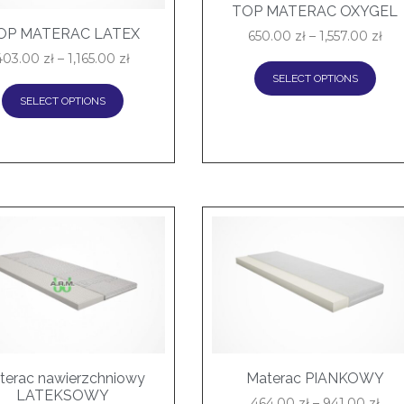
TOP MATERAC OXYGEL
OP MATERAC LATEX
650.00
zł
–
1,557.00
zł
403.00
zł
–
1,165.00
zł
SELECT OPTIONS
SELECT OPTIONS
terac nawierzchniowy
Materac PIANKOWY
LATEKSOWY
464.00
zł
–
941.00
zł