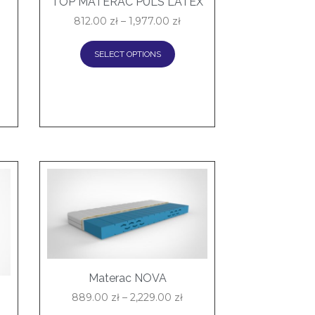
TOP MATERAC PULS LATEX
812.00
zł
–
1,977.00
zł
SELECT OPTIONS
Materac NOVA
889.00
zł
–
2,229.00
zł