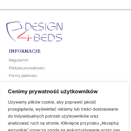
INFORMACJE
Regulamin
Polityka prywatności
Formy płatności
Koszty dostawy
Cenimy prywatność użytkowników
SKLEP
Używamy plików cookie, aby poprawić jakość
KOLEKCJA NA ZAMÓWIENIE
przeglądania, wyświetlać reklamy lub treści dostosowane
do indywidualnych potrzeb użytkowników oraz
KONTAKT
analizować ruch na stronie. Kliknięcie przycisku „Akceptuj
wszystkie” oznacza zgodę na wykorzystywanie przez nas