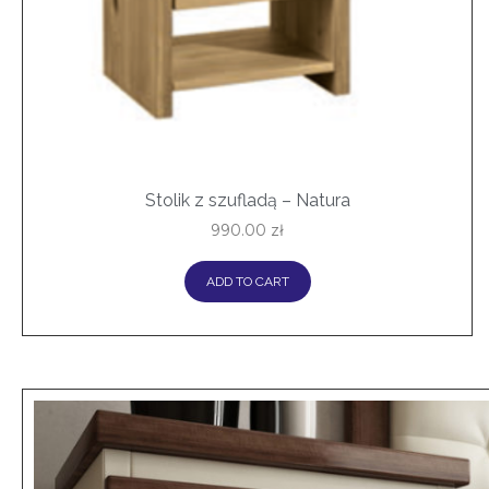
Stolik z szufladą – Natura
990.00
zł
ADD TO CART