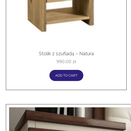
Stolik z szufladą – Natura
990.00
zł
ADD TO CART