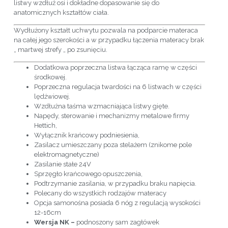
listwy wzdłuż osi i dokładne dopasowanie się do
anatomicznych kształtów ciała.
Wydłużony kształt uchwytu pozwala na podparcie materaca
na całej jego szerokości a w przypadku łączenia materacy brak
„ martwej strefy „ po zsunięciu.
Dodatkowa poprzeczna listwa łącząca ramę w części
środkowej.
Poprzeczna regulacja twardości na 6 listwach w części
lędźwiowej.
Wzdłużna taśma wzmacniająca listwy gięte.
Napędy, sterowanie i mechanizmy metalowe firmy
Hettich,
Wyłącznik krańcowy podniesienia,
Zasilacz umieszczany poza stelażem (znikome pole
elektromagnetyczne)
Zasilanie stałe 24V
Sprzęgło krańcowego opuszczenia,
Podtrzymanie zasilania, w przypadku braku napięcia.
Polecany do wszystkich rodzajów materacy
Opcja samonośna posiada 6 nóg z regulacją wysokości
12-16cm
Wersja NK –
podnoszony sam zagłówek